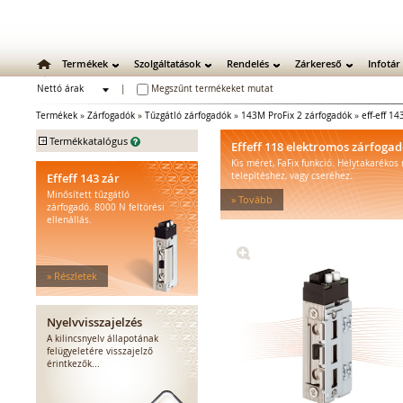
Termékek
Szolgáltatások
Rendelés
Zárkereső
Infotár
Nettó árak
|
Megszűnt termékeket mutat
Bruttó árak
Termékek
»
Zárfogadók
»
Tűzgátló zárfogadók
»
143M ProFix 2 zárfogadók
»
eff-eff 1
+
Termékkatalógus
Effeff 118 elektromos zárfoga
Kis méret, FaFix funkció. Helytakarékos
Mechanikus zárak
Effeff 143 zár
telepítéshez, vagy cseréhez.
Mechanikus bevéső zárak
Minősített tűzgátló
» Tovább
Zárbetétek
zárfogadó. 8000 N feltörési
ellenállás.
Lakatok
Kiegészítő zárak
Zárpajzsok
» Részletek
Mechanikus kiegészítők
Elektromos zárak
Elektromos bevéső zárak
Nyelvvisszajelzés
Zárfogadók
A kilincsnyelv állapotának
felügyeletére visszajelző
Standard zárfogadók
érintkezők...
Vízálló zárfogadók
Füstgátló zárfogadók