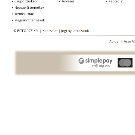
Csoporttérkép
Tervezés
Kapcsolat
Népszerű termékek
Terméklisták
Megszűnt termékek
© BITFORCE Kft. |
Kapcsolat
|
Jogi nyilatkozatok
Abloy
|
Assa A