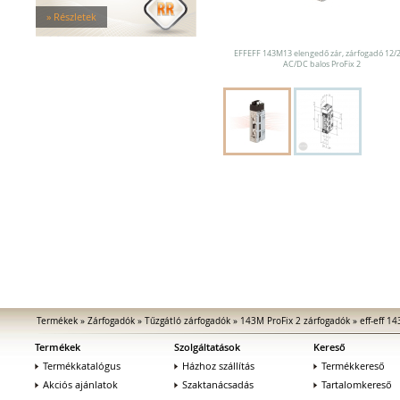
Tűzgátló zárfogadók
» Részletek
Nagy biztonságú zárfogadók
Zárfogadók üvegajtókhoz
EFFEFF 143M13 elengedő zár, zárfogadó 12/
Zárfogadók hevederzárakhoz
AC/DC balos ProFix 2
Zárfogadók tolóajtókhoz
Speciális zárfogadók
Vak zárfogadók
Kiegészítők zárfogadókhoz
MEDIATOR biztonsági zárak
Elektromágnesek
Elektromos zár kiegészítők
Termékek
»
Zárfogadók
»
Tűzgátló zárfogadók
»
143M ProFix 2 zárfogadók
»
eff-eff 1
Termékek
Szolgáltatások
Kereső
Termékkatalógus
Házhoz szállítás
Termékkereső
Akciós ajánlatok
Szaktanácsadás
Tartalomkereső