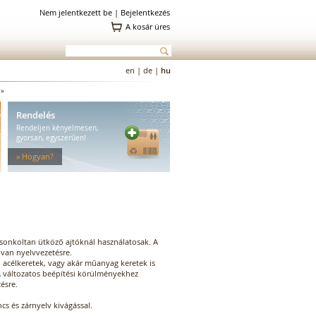
Nem jelentkezett be |
Bejelentkezés
A kosár üres
en
|
de
|
hu
»
Rendelés
Rendeljen kényelmesen,
gyorsan, egyszerűen!
» Hogyan?
csonkoltan ütköző ajtóknál használatosak. A
g van nyelvvezetésre.
 acélkeretek, vagy akár műanyag keretek is
 A változatos beépítési körülményekhez
ésre.
cs és zárnyelv kivágással.