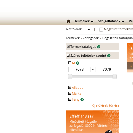
Termékek
Szolgáltatások
Re
Nettó árak
|
Megszűnt termékeke
Bruttó árak
Termékek
»
Zárfogadók
»
Kiegészítők zárfogad
+
Termékkatalógus
E
K
-
Mechanikus zárak
Szűrés feltételek szerint
t
Mechanikus bevéső zárak
-
Ár
»
Zárbetétek
Lakatok
Kiegészítő zárak
Zárpajzsok
+
Állapot
Mechanikus kiegészítők
+
Márka
Kifutó
Elektromos zárak
+
Irány
EFFEFF
Elektromos bevéső zárak
DIN jobbos
Kijelölések törlése
DIN balos
Zárfogadók
Effeff 143 zár
Standard zárfogadók
Minősített tűzgátló
Vízálló zárfogadók
zárfogadó. 8000 N feltörési
Füstgátló zárfogadók
ellenállás.