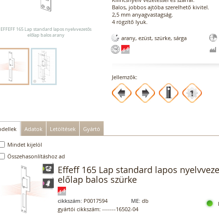
Balos, jobbos ajtóba szerelhető kivitel.
2,5 mm anyagvastagság.
4 rögzítő lyuk.
EFFEFF 165 Lap standard lapos nyelvvezetős
előlap balos arany
arany, ezüst, szürke, sárga
Jellemzők:
dellek
Adatok
Letöltések
Gyártó
Mindet kijelöl
Összehasonlításhoz ad
Effeff 165 Lap standard lapos nyelvvez
előlap balos szürke
cikkszám:
P0017594
ME:
db
gyártói cikkszám: -------16502-04