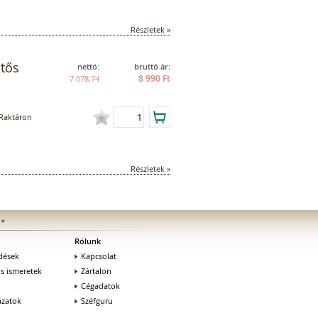
Részletek »
etős
nettó:
bruttó ár:
8 990 Ft
7 078,74
Raktáron
Részletek »
»
Rólunk
dések
Kapcsolat
os ismeretek
Zártalon
Cégadatok
zatok
Széfguru