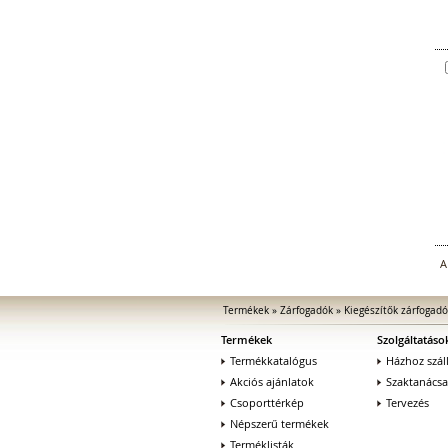
A
Termékek
»
Zárfogadók
»
Kiegészítők zárfogad
Termékek
Szolgáltatáso
Termékkatalógus
Házhoz száll
Akciós ajánlatok
Szaktanács
Csoporttérkép
Tervezés
Népszerű termékek
Terméklisták