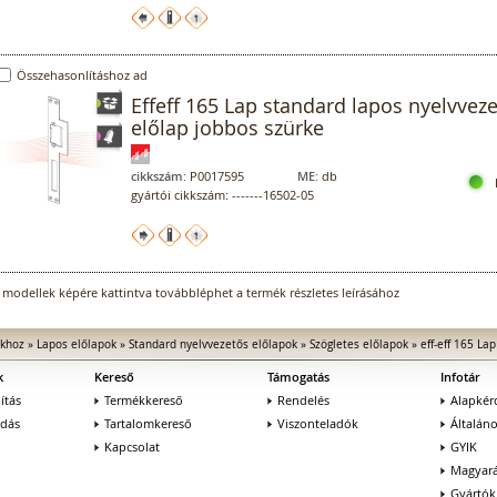
Összehasonlításhoz ad
Effeff 165 Lap standard lapos nyelvvez
előlap jobbos szürke
cikkszám:
P0017595
ME:
db
gyártói cikkszám: -------16502-05
 modellek képére kattintva továbbléphet a termék részletes leírásához
ókhoz
»
Lapos előlapok
»
Standard nyelvvezetős előlapok
»
Szögletes előlapok
»
eff-eff 165 Lap
k
Kereső
Támogatás
Infotár
ítás
Termékkereső
Rendelés
Alapkér
adás
Tartalomkereső
Viszonteladók
Általán
Kapcsolat
GYIK
Magyará
Gyártók