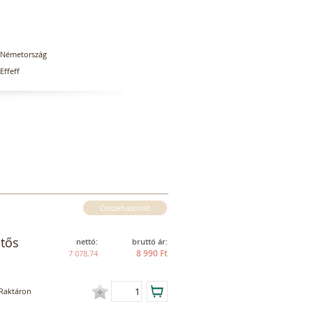
Németország
Effeff
Összehasonlít
etős
nettó:
bruttó ár:
8 990 Ft
7 078,74
Raktáron