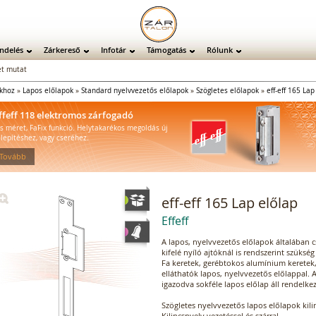
ndelés
Zárkereső
Infotár
Támogatás
Rólunk
t mutat
ókhoz
»
Lapos előlapok
»
Standard nyelvvezetős előlapok
»
Szögletes előlapok
»
eff-eff 165 Lap
ffeff 118 elektromos zárfogadó
is méret, FaFix funkció. Helytakarékos megoldás új
elepítéshez, vagy cseréhez.
 Tovább
eff-eff 165 Lap előlap
Effeff
A lapos, nyelvvezetős előlapok általában 
kifelé nyíló ajtóknál is rendszerint szüksé
Fa keretek, gerébtokos alumínium keretek,
elláthatók lapos, nyelvvezetős előlappal.
igazodva sokféle lapos előlap áll rendelkez
Szögletes nyelvvezetős lapos előlapok kilin
Kilincsnyelv vezetéssel és szárral.