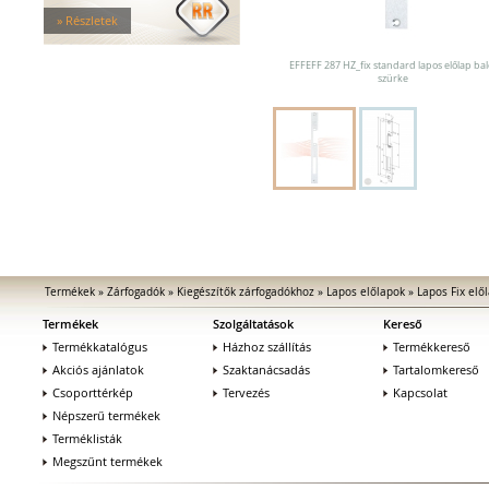
Tűzgátló zárfogadók
» Részletek
Nagy biztonságú zárfogadók
Zárfogadók üvegajtókhoz
EFFEFF 287 HZ_fix standard lapos előlap bal
Zárfogadók hevederzárakhoz
szürke
Zárfogadók tolóajtókhoz
Speciális zárfogadók
Vak zárfogadók
Kiegészítők zárfogadókhoz
MEDIATOR biztonsági zárak
Elektromágnesek
Elektromos zár kiegészítők
Termékek
»
Zárfogadók
»
Kiegészítők zárfogadókhoz
»
Lapos előlapok
»
Lapos Fix elő
Termékek
Szolgáltatások
Kereső
Termékkatalógus
Házhoz szállítás
Termékkereső
Akciós ajánlatok
Szaktanácsadás
Tartalomkereső
Csoporttérkép
Tervezés
Kapcsolat
Népszerű termékek
Terméklisták
Megszűnt termékek