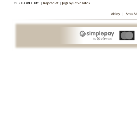
© BITFORCE Kft. |
Kapcsolat
|
Jogi nyilatkozatok
Abloy
|
Assa A