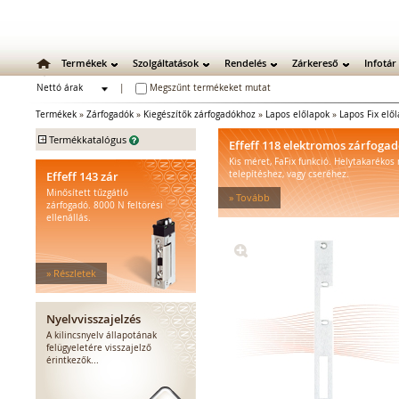
Termékek
Szolgáltatások
Rendelés
Zárkereső
Infotár
Nettó árak
|
Megszűnt termékeket mutat
Bruttó árak
Termékek
»
Zárfogadók
»
Kiegészítők zárfogadókhoz
»
Lapos előlapok
»
Lapos Fix elő
+
Termékkatalógus
Effeff 118 elektromos zárfoga
Kis méret, FaFix funkció. Helytakarékos
Mechanikus zárak
Effeff 143 zár
telepítéshez, vagy cseréhez.
Mechanikus bevéső zárak
Minősített tűzgátló
» Tovább
Zárbetétek
zárfogadó. 8000 N feltörési
ellenállás.
Lakatok
Kiegészítő zárak
Zárpajzsok
» Részletek
Mechanikus kiegészítők
Elektromos zárak
Elektromos bevéső zárak
Nyelvvisszajelzés
Zárfogadók
A kilincsnyelv állapotának
felügyeletére visszajelző
Standard zárfogadók
érintkezők...
Vízálló zárfogadók
Füstgátló zárfogadók