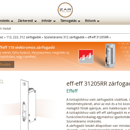
ndelés
Zárkereső
Infotár
Támogatás
Rólunk
t mutat
hoz
»
112, 222, 312 zárfogadók
»
Szünetáramú 312 zárfogadók
»
eff-eff 31205RR
»
ffeff 118 elektromos zárfogadó
is méret, FaFix funkció. Helytakarékos megoldás új
elepítéshez, vagy cseréhez.
 Tovább
eff-eff 31205RR zárfoga
Effeff
A tolóajtókhoz való zárfogadók vízállóak, í
létesítményeknél, ahol az eső és a hó közve
melegítő fóliát ajánljuk, ami hatékonyan m
A tolóajtókhoz való eff-eff zárfogadót és 
funkciótechnikailag egymáshoz igazították
Szünetáramú működés.
A zárfogadó bezárt állapotban van mindad
elveszik, vagy áramkimaradás történik, a z