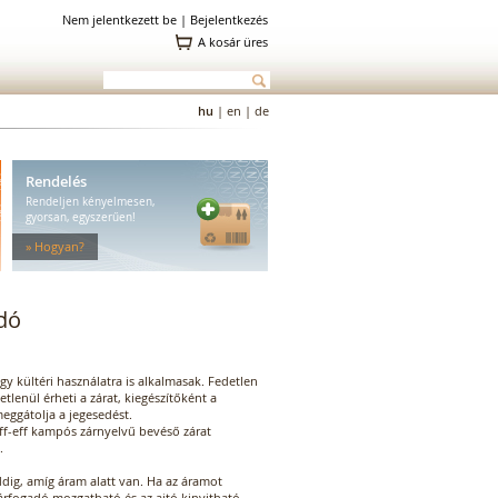
Nem jelentkezett be |
Bejelentkezés
A kosár üres
hu
|
en
|
de
Rendelés
Rendeljen kényelmesen,
gyorsan, egyszerűen!
» Hogyan?
dó
gy kültéri használatra is alkalmasak. Fedetlen
tlenül érheti a zárat, kiegészítőként a
eggátolja a jegesedést.
eff-eff kampós zárnyelvű bevéső zárat
.
dig, amíg áram alatt van. Ha az áramot
árfogadó mozgatható és az ajtó kinyitható.