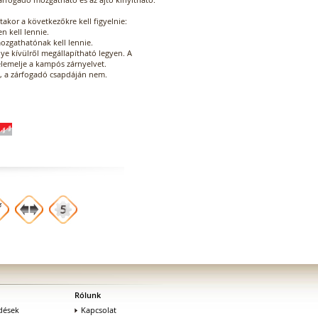
kor a következőkre kell figyelnie:
 kell lennie.
ozgathatónak kell lennie.
e kívülről megállapítható legyen. A
elemelje a kampós zárnyelvet.
d, a zárfogadó csapdáján nem.
Rólunk
dések
Kapcsolat