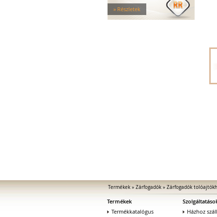
Tűzgátló zárfogadók
» Részletek
Nagy biztonságú zárfogadók
Zárfogadók üvegajtókhoz
Zárfogadók hevederzárakhoz
Zárfogadók tolóajtókhoz
Speciális zárfogadók
Vak zárfogadók
Kiegészítők zárfogadókhoz
MEDIATOR biztonsági zárak
Elektromágnesek
Elektromos zár kiegészítők
Termékek
»
Zárfogadók
»
Zárfogadók tolóajtók
Termékek
Szolgáltatáso
Termékkatalógus
Házhoz száll