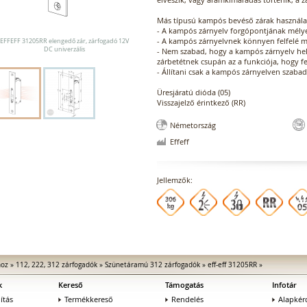
Más típusú kampós bevéső zárak használata
- A kampós zárnyelv forgópontjának mélyen
- A kampós zárnyelvnek könnyen felfelé m
EFFEFF 31205RR elengedő zár, zárfogadó 12V
DC univerzális
- Nem szabad, hogy a kampós zárnyelv hely
zárbetétnek csupán az a funkciója, hogy f
- Állítani csak a kampós zárnyelven szaba
Üresjáratú dióda (05)
Visszajelző érintkező (RR)
Németország
Effeff
Jellemzők:
hoz
»
112, 222, 312 zárfogadók
»
Szünetáramú 312 zárfogadók
»
eff-eff 31205RR
»
k
Kereső
Támogatás
Infotár
ítás
Termékkereső
Rendelés
Alapkér