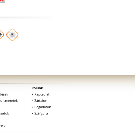
Rólunk
dések
Kapcsolat
os ismeretek
Zártalon
Cégadatok
zatok
Széfguru
ések