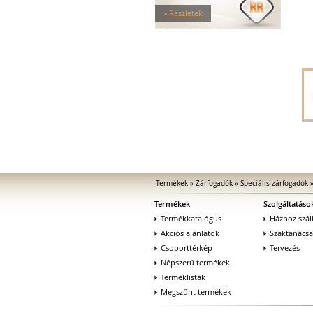
Tűzgátló zárfogadók
» Részletek
Nagy biztonságú zárfogadók
Zárfogadók üvegajtókhoz
Zárfogadók hevederzárakhoz
Zárfogadók tolóajtókhoz
Speciális zárfogadók
Vak zárfogadók
Kiegészítők zárfogadókhoz
MEDIATOR biztonsági zárak
Elektromágnesek
Elektromos zár kiegészítők
Termékek
»
Zárfogadók
»
Speciális zárfogadók
Termékek
Szolgáltatáso
Termékkatalógus
Házhoz száll
Akciós ajánlatok
Szaktanács
Csoporttérkép
Tervezés
Népszerű termékek
Terméklisták
Megszűnt termékek