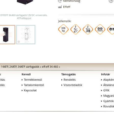
Németország
Effeff
EFFEFF 34.460 zárfogadó 12V DC univerzális,
ATP előlappal
Jellemzők:
»
14ATP, 24ATP, 34ATP zárfogadók
»
eff-eff 34.460
»
k
Kereső
Támogatás
Infotár
ítás
Termékkereső
Rendelés
Alapkér
adás
Tartalomkereső
Viszonteladók
Általán
Kapcsolat
GYIK
Magyará
Gyártók
Rövidít