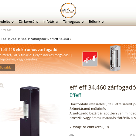
ndelés
Zárkereső
Infotár
Támogatás
Rólunk
t mutat
»
14ATP, 24ATP, 34ATP zárfogadók
»
eff-eff 34.460
»
ffeff 118 elektromos zárfogadó
is méret, FaFix funkció. Helytakarékos megoldás új
elepítéshez, vagy cseréhez.
 Tovább
eff-eff 34.460 zárfogadó
Effeff
Horizontális reteszelésű, felületre szerel
Szünetáramú működés.
A zárfogadó bezárt állapotban van mindad
elveszik, vagy áramkimaradás történik, a z
Visszajelző érintkező (RR)