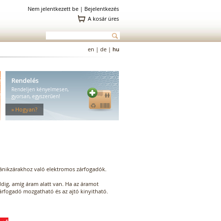
Nem jelentkezett be |
Bejelentkezés
A kosár üres
en
|
de
|
hu
Rendelés
Rendeljen kényelmesen,
gyorsan, egyszerűen!
» Hogyan?
t pánikzárakhoz való elektromos zárfogadók.
dig, amíg áram alatt van. Ha az áramot
árfogadó mozgatható és az ajtó kinyitható.