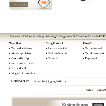
Tűzgátló zárfogadók
» Részletek
Nagy biztonságú zárfogadók
Zárfogadók üvegajtókhoz
Zárfogadók hevederzárakhoz
Zárfogadók tolóajtókhoz
Speciális zárfogadók
Vak zárfogadók
Kiegészítők zárfogadókhoz
Termékek
»
Zárfogadók
»
Nagy biztonságú zárfogadók
»
342U zárfogadók
»
eff-eff 34
MEDIATOR biztonsági zárak
Termékek
Szolgáltatások
Kereső
Elektromágnesek
Termékkatalógus
Házhoz szállítás
Termékkereső
Elektromos zár kiegészítők
Akciós ajánlatok
Szaktanácsadás
Tartalomkereső
Csoporttérkép
Tervezés
Kapcsolat
Népszerű termékek
Terméklisták
Megszűnt termékek
© BITFORCE Kft. |
Kapcsolat
|
Jogi nyilatkozatok
Abloy
|
Assa A