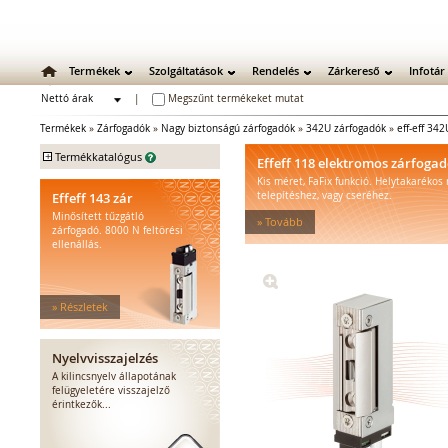
Termékek
Szolgáltatások
Rendelés
Zárkereső
Infotár
Nettó árak
|
Megszűnt termékeket mutat
Bruttó árak
Termékek
»
Zárfogadók
»
Nagy biztonságú zárfogadók
»
342U zárfogadók
»
eff-eff 34
+
Termékkatalógus
Effeff 118 elektromos zárfoga
Kis méret, FaFix funkció. Helytakarékos
Mechanikus zárak
Effeff 143 zár
telepítéshez, vagy cseréhez.
Mechanikus bevéső zárak
Minősített tűzgátló
» Tovább
Zárbetétek
zárfogadó. 8000 N feltörési
ellenállás.
Lakatok
Kiegészítő zárak
Zárpajzsok
» Részletek
Mechanikus kiegészítők
Elektromos zárak
Elektromos bevéső zárak
Nyelvvisszajelzés
Zárfogadók
A kilincsnyelv állapotának
felügyeletére visszajelző
Standard zárfogadók
érintkezők...
Vízálló zárfogadók
Füstgátló zárfogadók