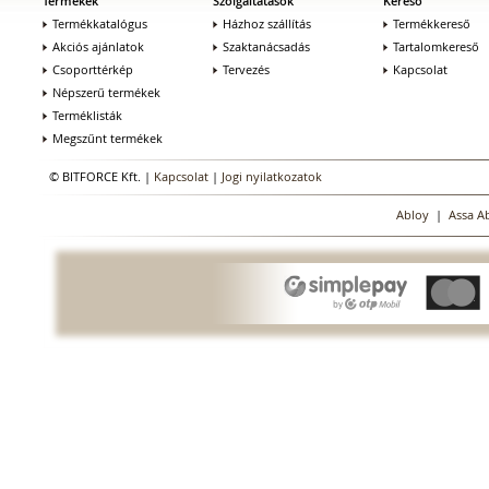
Termékek
Szolgáltatások
Kereső
Termékkatalógus
Házhoz szállítás
Termékkereső
Akciós ajánlatok
Szaktanácsadás
Tartalomkereső
Csoporttérkép
Tervezés
Kapcsolat
Népszerű termékek
Terméklisták
Megszűnt termékek
© BITFORCE Kft. |
Kapcsolat
|
Jogi nyilatkozatok
Abloy
|
Assa A