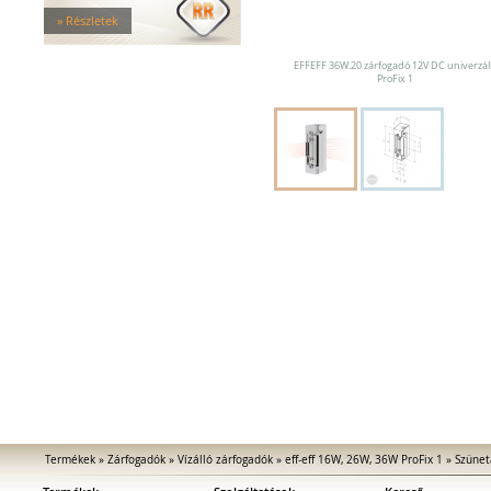
Tűzgátló zárfogadók
» Részletek
Nagy biztonságú zárfogadók
Zárfogadók üvegajtókhoz
EFFEFF 36W.20 zárfogadó 12V DC univerzál
Zárfogadók hevederzárakhoz
ProFix 1
Zárfogadók tolóajtókhoz
Speciális zárfogadók
Vak zárfogadók
Kiegészítők zárfogadókhoz
MEDIATOR biztonsági zárak
Elektromágnesek
Elektromos zár kiegészítők
Termékek
»
Zárfogadók
»
Vízálló zárfogadók
»
eff-eff 16W, 26W, 36W ProFix 1
»
Szünet