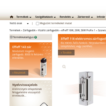
Termékek
Szolgáltatások
Rendelés
Zárkereső
Infotár
Nettó árak
|
Megszűnt termékeket mutat
Bruttó árak
Termékek
»
Zárfogadók
»
Vízálló zárfogadók
»
eff-eff 16W, 26W, 36W ProFix 1
»
Szünet
+
Termékkatalógus
Effeff 118 elektromos zárfoga
Kis méret, FaFix funkció. Helytakarékos
Mechanikus zárak
Effeff 143 zár
telepítéshez, vagy cseréhez.
Mechanikus bevéső zárak
Minősített tűzgátló
» Tovább
Zárbetétek
zárfogadó. 8000 N feltörési
ellenállás.
Lakatok
Kiegészítő zárak
Zárpajzsok
» Részletek
Mechanikus kiegészítők
Elektromos zárak
Elektromos bevéső zárak
Nyelvvisszajelzés
Zárfogadók
A kilincsnyelv állapotának
felügyeletére visszajelző
Standard zárfogadók
érintkezők...
Vízálló zárfogadók
Füstgátló zárfogadók