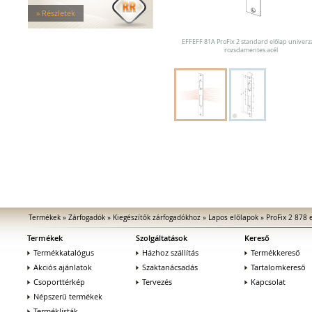
Tűzgátló zárfogadók
» Részletek
Nagy biztonságú zárfogadók
Zárfogadók üvegajtókhoz
EFFEFF 81A ProFix 2 standard előlap univerzá
Zárfogadók hevederzárakhoz
rozsdamentes acél
Zárfogadók tolóajtókhoz
Speciális zárfogadók
Vak zárfogadók
Kiegészítők zárfogadókhoz
MEDIATOR biztonsági zárak
Elektromágnesek
Elektromos zár kiegészítők
Termékek
»
Zárfogadók
»
Kiegészítők zárfogadókhoz
»
Lapos előlapok
»
ProFix 2 878 
Termékek
Szolgáltatások
Kereső
Termékkatalógus
Házhoz szállítás
Termékkereső
Akciós ajánlatok
Szaktanácsadás
Tartalomkereső
Csoporttérkép
Tervezés
Kapcsolat
Népszerű termékek
Terméklisták