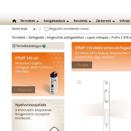
Termékek
Szolgáltatások
Rendelés
Zárkereső
Infotár
Nettó árak
|
Megszűnt termékeket mutat
Bruttó árak
Termékek
»
Zárfogadók
»
Kiegészítők zárfogadókhoz
»
Lapos előlapok
»
ProFix 2 878 
+
Termékkatalógus
Effeff 118 elektromos zárfoga
Kis méret, FaFix funkció. Helytakarékos
Mechanikus zárak
Effeff 143 zár
telepítéshez, vagy cseréhez.
Mechanikus bevéső zárak
Minősített tűzgátló
» Tovább
Zárbetétek
zárfogadó. 8000 N feltörési
ellenállás.
Lakatok
Kiegészítő zárak
Zárpajzsok
» Részletek
Mechanikus kiegészítők
Elektromos zárak
Elektromos bevéső zárak
Nyelvvisszajelzés
Zárfogadók
A kilincsnyelv állapotának
felügyeletére visszajelző
Standard zárfogadók
érintkezők...
Vízálló zárfogadók
Füstgátló zárfogadók