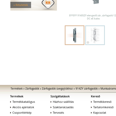
Tűzgátló zárfogadók
» Részletek
Nagy biztonságú zárfogadók
Zárfogadók üvegajtókhoz
EFFEFF 91405ZY elengedő zár, zárfogadó 1
Zárfogadók hevederzárakhoz
DC eE balos
Zárfogadók tolóajtókhoz
Speciális zárfogadók
Vak zárfogadók
Kiegészítők zárfogadókhoz
MEDIATOR biztonsági zárak
Elektromágnesek
Elektromos zár kiegészítők
Termékek
»
Zárfogadók
»
Zárfogadók üvegajtókhoz
»
914ZY zárfogadók
»
Munkaáramú
Termékek
Szolgáltatások
Kereső
Termékkatalógus
Házhoz szállítás
Termékkereső
Akciós ajánlatok
Szaktanácsadás
Tartalomkereső
Csoporttérkép
Tervezés
Kapcsolat