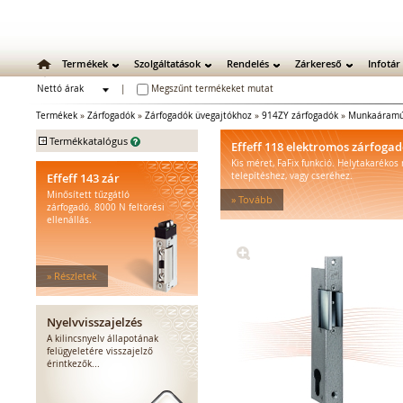
Termékek
Szolgáltatások
Rendelés
Zárkereső
Infotár
Nettó árak
|
Megszűnt termékeket mutat
Bruttó árak
Termékek
»
Zárfogadók
»
Zárfogadók üvegajtókhoz
»
914ZY zárfogadók
»
Munkaáramú
+
Termékkatalógus
Effeff 118 elektromos zárfoga
Kis méret, FaFix funkció. Helytakarékos
Mechanikus zárak
Effeff 143 zár
telepítéshez, vagy cseréhez.
Mechanikus bevéső zárak
Minősített tűzgátló
» Tovább
Zárbetétek
zárfogadó. 8000 N feltörési
ellenállás.
Lakatok
Kiegészítő zárak
Zárpajzsok
» Részletek
Mechanikus kiegészítők
Elektromos zárak
Elektromos bevéső zárak
Nyelvvisszajelzés
Zárfogadók
A kilincsnyelv állapotának
felügyeletére visszajelző
Standard zárfogadók
érintkezők...
Vízálló zárfogadók
Füstgátló zárfogadók