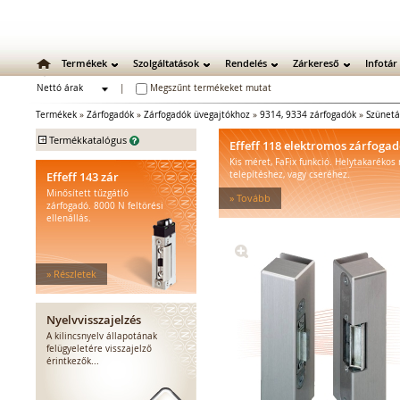
Termékek
Szolgáltatások
Rendelés
Zárkereső
Infotár
Nettó árak
|
Megszűnt termékeket mutat
Bruttó árak
Termékek
»
Zárfogadók
»
Zárfogadók üvegajtókhoz
»
9314, 9334 zárfogadók
»
Szünetá
+
Termékkatalógus
Effeff 118 elektromos zárfoga
Kis méret, FaFix funkció. Helytakarékos
Mechanikus zárak
Effeff 143 zár
telepítéshez, vagy cseréhez.
Mechanikus bevéső zárak
Minősített tűzgátló
» Tovább
Zárbetétek
zárfogadó. 8000 N feltörési
ellenállás.
Lakatok
Kiegészítő zárak
Zárpajzsok
» Részletek
Mechanikus kiegészítők
Elektromos zárak
Elektromos bevéső zárak
Nyelvvisszajelzés
Zárfogadók
A kilincsnyelv állapotának
felügyeletére visszajelző
Standard zárfogadók
érintkezők...
Vízálló zárfogadók
Füstgátló zárfogadók