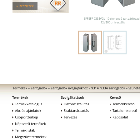
Tűzgátló zárfogadók
» Részletek
Nagy biztonságú zárfogadók
Zárfogadók üvegajtókhoz
EFFEFF 9334VGL-10 elengedő zár, zárfogad
Zárfogadók hevederzárakhoz
12V DC univerzális
Zárfogadók tolóajtókhoz
Speciális zárfogadók
Vak zárfogadók
Kiegészítők zárfogadókhoz
MEDIATOR biztonsági zárak
Elektromágnesek
Elektromos zár kiegészítők
Termékek
»
Zárfogadók
»
Zárfogadók üvegajtókhoz
»
9314, 9334 zárfogadók
»
Szünet
Termékek
Szolgáltatások
Kereső
Termékkatalógus
Házhoz szállítás
Termékkereső
Akciós ajánlatok
Szaktanácsadás
Tartalomkereső
Csoporttérkép
Tervezés
Kapcsolat
Népszerű termékek
Terméklisták
Megszűnt termékek