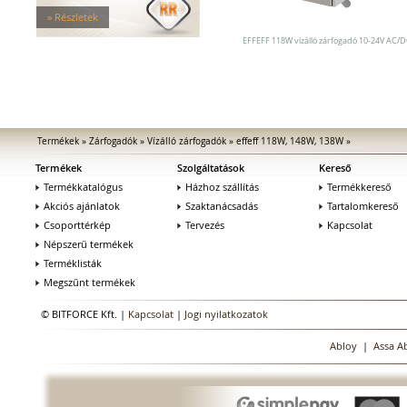
Tűzgátló zárfogadók
» Részletek
Nagy biztonságú zárfogadók
Zárfogadók üvegajtókhoz
EFFEFF 118W vízálló zárfogadó 10-24V AC/
Zárfogadók hevederzárakhoz
Zárfogadók tolóajtókhoz
Speciális zárfogadók
Vak zárfogadók
Kiegészítők zárfogadókhoz
Termékek
»
Zárfogadók
»
Vízálló zárfogadók
»
effeff 118W, 148W, 138W
»
MEDIATOR biztonsági zárak
Termékek
Szolgáltatások
Kereső
Elektromágnesek
Termékkatalógus
Elektromos zár kiegészítők
Házhoz szállítás
Termékkereső
Akciós ajánlatok
Szaktanácsadás
Tartalomkereső
Csoporttérkép
Tervezés
Kapcsolat
Népszerű termékek
Terméklisták
Megszűnt termékek
© BITFORCE Kft. |
Kapcsolat
|
Jogi nyilatkozatok
Abloy
|
Assa A