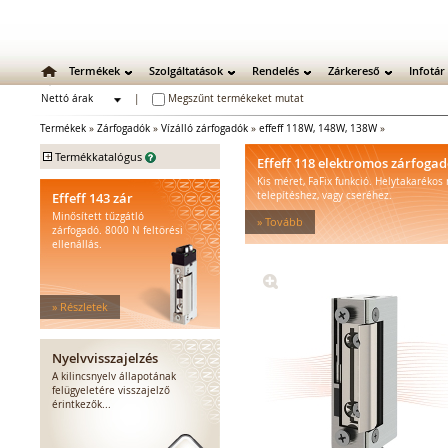
Termékek
Szolgáltatások
Rendelés
Zárkereső
Infotár
Nettó árak
|
Megszűnt termékeket mutat
Bruttó árak
Termékek
»
Zárfogadók
»
Vízálló zárfogadók
»
effeff 118W, 148W, 138W
»
+
Termékkatalógus
Effeff 118 elektromos zárfoga
Kis méret, FaFix funkció. Helytakarékos
Mechanikus zárak
Effeff 143 zár
telepítéshez, vagy cseréhez.
Mechanikus bevéső zárak
Minősített tűzgátló
» Tovább
Zárbetétek
zárfogadó. 8000 N feltörési
ellenállás.
Lakatok
Kiegészítő zárak
Zárpajzsok
» Részletek
Mechanikus kiegészítők
Elektromos zárak
Elektromos bevéső zárak
Nyelvvisszajelzés
Zárfogadók
A kilincsnyelv állapotának
felügyeletére visszajelző
Standard zárfogadók
érintkezők...
Vízálló zárfogadók
Füstgátló zárfogadók