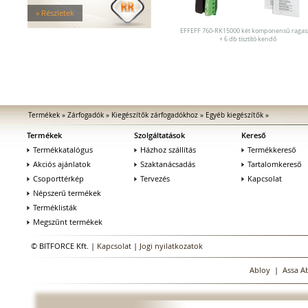
Tűzgátló zárfogadók
» Részletek
Nagy biztonságú zárfogadók
Zárfogadók üvegajtókhoz
EFFEFF 760-RK15000 két komponensű ragas
+ 6 db tisztító kendő
Zárfogadók hevederzárakhoz
Zárfogadók tolóajtókhoz
Speciális zárfogadók
Vak zárfogadók
Kiegészítők zárfogadókhoz
MEDIATOR biztonsági zárak
Termékek
»
Zárfogadók
»
Kiegészítők zárfogadókhoz
»
Egyéb kiegészítők
»
Elektromágnesek
Termékek
Szolgáltatások
Kereső
Elektromos zár kiegészítők
Termékkatalógus
Házhoz szállítás
Termékkereső
Akciós ajánlatok
Szaktanácsadás
Tartalomkereső
Csoporttérkép
Tervezés
Kapcsolat
Népszerű termékek
Terméklisták
Megszűnt termékek
© BITFORCE Kft. |
Kapcsolat
|
Jogi nyilatkozatok
Abloy
|
Assa A