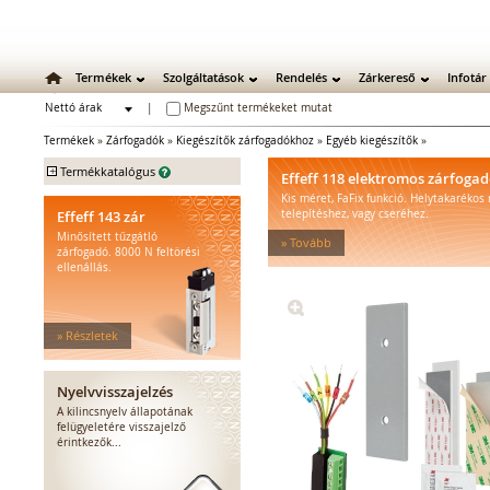
Termékek
Szolgáltatások
Rendelés
Zárkereső
Infotár
Nettó árak
|
Megszűnt termékeket mutat
Bruttó árak
Termékek
»
Zárfogadók
»
Kiegészítők zárfogadókhoz
»
Egyéb kiegészítők
»
+
Termékkatalógus
Effeff 118 elektromos zárfoga
Kis méret, FaFix funkció. Helytakarékos
Mechanikus zárak
Effeff 143 zár
telepítéshez, vagy cseréhez.
Mechanikus bevéső zárak
Minősített tűzgátló
» Tovább
Zárbetétek
zárfogadó. 8000 N feltörési
ellenállás.
Lakatok
Kiegészítő zárak
Zárpajzsok
» Részletek
Mechanikus kiegészítők
Elektromos zárak
Elektromos bevéső zárak
Nyelvvisszajelzés
Zárfogadók
A kilincsnyelv állapotának
felügyeletére visszajelző
Standard zárfogadók
érintkezők...
Vízálló zárfogadók
Füstgátló zárfogadók