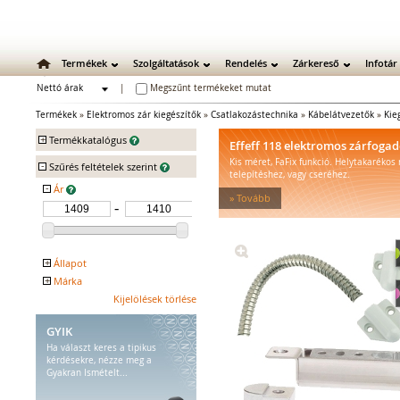
Termékek
Szolgáltatások
Rendelés
Zárkereső
Infotár
Nettó árak
|
Megszűnt termékeket mutat
Bruttó árak
Termékek
»
Elektromos zár kiegészítők
»
Csatlakozástechnika
»
Kábelátvezetők
»
Kie
+
Termékkatalógus
Effeff 118 elektromos zárfoga
Kis méret, FaFix funkció. Helytakarékos
-
Mechanikus zárak
Szűrés feltételek szerint
telepítéshez, vagy cseréhez.
Mechanikus bevéső zárak
-
Ár
» Tovább
Zárbetétek
Lakatok
Kiegészítő zárak
Zárpajzsok
+
Állapot
Mechanikus kiegészítők
+
Márka
Kifutó
Elektromos zárak
EFFEFF
Kijelölések törlése
Elektromos bevéső zárak
GYIK
Zárfogadók
Ha választ keres a tipikus
MEDIATOR biztonsági zárak
kérdésekre, nézze meg a
Elektromágnesek
Gyakran Ismételt...
Elektromos zár kiegészítők