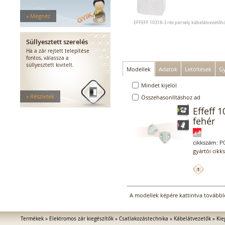
Ajtóbehuzók
Felügyeleti érintkezők
» Megnéz
Csatlakozástechnika
EFFEFF 10318-3 réz persely kábelátvezetőh
Áramellátás
Süllyesztett szerelés
Működtető és jelző elemek
Ha a zár rejtett telepítése
Vezérlés
fontos, válassza a
Mechanika
süllyesztett kivitelt.
Modellek
Adatok
Letöltések
Gy
Mindet kijelöl
» Részletek
Összehasonlításhoz ad
Effeff 
fehér
cikkszám:
P0
gyártói cikk
A modellek képére kattintva továbblé
Termékek
»
Elektromos zár kiegészítők
»
Csatlakozástechnika
»
Kábelátvezetők
»
Kie