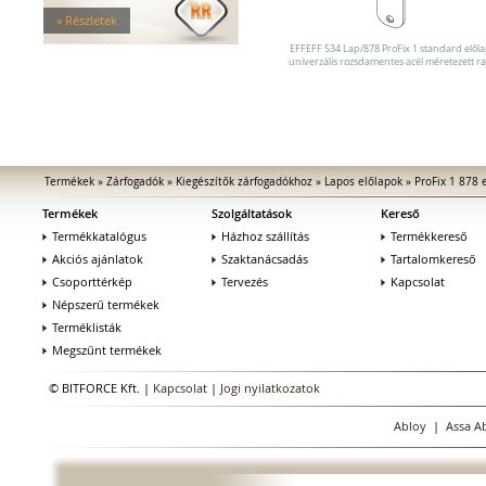
Tűzgátló zárfogadók
» Részletek
Nagy biztonságú zárfogadók
Zárfogadók üvegajtókhoz
EFFEFF 534 Lap/878 ProFix 1 standard elől
univerzális rozsdamentes acél méretezett ra
Zárfogadók hevederzárakhoz
Zárfogadók tolóajtókhoz
Speciális zárfogadók
Vak zárfogadók
Kiegészítők zárfogadókhoz
MEDIATOR biztonsági zárak
Termékek
»
Zárfogadók
»
Kiegészítők zárfogadókhoz
»
Lapos előlapok
»
ProFix 1 878 
Elektromágnesek
Termékek
Szolgáltatások
Kereső
Elektromos zár kiegészítők
Termékkatalógus
Házhoz szállítás
Termékkereső
Akciós ajánlatok
Szaktanácsadás
Tartalomkereső
Csoporttérkép
Tervezés
Kapcsolat
Népszerű termékek
Terméklisták
Megszűnt termékek
© BITFORCE Kft. |
Kapcsolat
|
Jogi nyilatkozatok
Abloy
|
Assa A