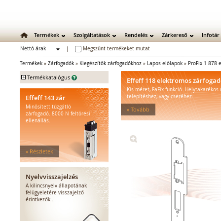
Termékek
Szolgáltatások
Rendelés
Zárkereső
Infotár
Nettó árak
|
Megszűnt termékeket mutat
Bruttó árak
Termékek
»
Zárfogadók
»
Kiegészítők zárfogadókhoz
»
Lapos előlapok
»
ProFix 1 878 
+
Termékkatalógus
Effeff 118 elektromos zárfoga
Kis méret, FaFix funkció. Helytakarékos
Mechanikus zárak
Effeff 143 zár
telepítéshez, vagy cseréhez.
Mechanikus bevéső zárak
Minősített tűzgátló
» Tovább
Zárbetétek
zárfogadó. 8000 N feltörési
ellenállás.
Lakatok
Kiegészítő zárak
Zárpajzsok
» Részletek
Mechanikus kiegészítők
Elektromos zárak
Elektromos bevéső zárak
Nyelvvisszajelzés
Zárfogadók
A kilincsnyelv állapotának
felügyeletére visszajelző
Standard zárfogadók
érintkezők...
Vízálló zárfogadók
Füstgátló zárfogadók