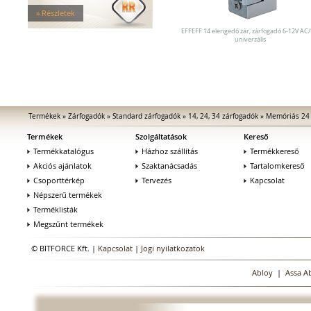
Tűzgátló zárfogadók
» Részletek
Nagy biztonságú zárfogadók
Zárfogadók üvegajtókhoz
EFFEFF 14 elengedő zár, zárfogadó 6-12V AC
univerzális
Zárfogadók hevederzárakhoz
Zárfogadók tolóajtókhoz
Speciális zárfogadók
Vak zárfogadók
Kiegészítők zárfogadókhoz
MEDIATOR biztonsági zárak
Termékek
»
Zárfogadók
»
Standard zárfogadók
»
14, 24, 34 zárfogadók
»
Memóriás 24 
Elektromágnesek
Termékek
Szolgáltatások
Kereső
Elektromos zár kiegészítők
Termékkatalógus
Házhoz szállítás
Termékkereső
Akciós ajánlatok
Szaktanácsadás
Tartalomkereső
Csoporttérkép
Tervezés
Kapcsolat
Népszerű termékek
Terméklisták
Megszűnt termékek
© BITFORCE Kft. |
Kapcsolat
|
Jogi nyilatkozatok
Abloy
|
Assa A