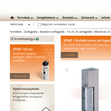
Termékek
Szolgáltatások
Rendelés
Zárkereső
Infotár
Nettó árak
|
Megszűnt termékeket mutat
Bruttó árak
Termékek
»
Zárfogadók
»
Standard zárfogadók
»
14, 24, 34 zárfogadók
»
Memóriás 24 
+
Termékkatalógus
Effeff 118 elektromos zárfoga
Kis méret, FaFix funkció. Helytakarékos
Mechanikus zárak
Effeff 143 zár
telepítéshez, vagy cseréhez.
Mechanikus bevéső zárak
Minősített tűzgátló
» Tovább
Zárbetétek
zárfogadó. 8000 N feltörési
ellenállás.
Lakatok
Kiegészítő zárak
Zárpajzsok
» Részletek
Mechanikus kiegészítők
Elektromos zárak
Elektromos bevéső zárak
Nyelvvisszajelzés
Zárfogadók
A kilincsnyelv állapotának
felügyeletére visszajelző
Standard zárfogadók
érintkezők...
Vízálló zárfogadók
Füstgátló zárfogadók