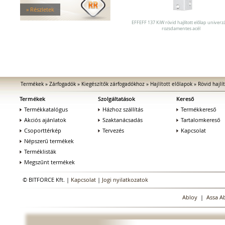
Tűzgátló zárfogadók
» Részletek
Nagy biztonságú zárfogadók
Zárfogadók üvegajtókhoz
EFFEFF 137 KiW rövid hajlított előlap univerzá
rozsdamentes acél
Zárfogadók hevederzárakhoz
Zárfogadók tolóajtókhoz
Speciális zárfogadók
Vak zárfogadók
Kiegészítők zárfogadókhoz
MEDIATOR biztonsági zárak
Termékek
»
Zárfogadók
»
Kiegészítők zárfogadókhoz
»
Hajlított előlapok
»
Rövid hajlí
Elektromágnesek
Termékek
Szolgáltatások
Kereső
Elektromos zár kiegészítők
Termékkatalógus
Házhoz szállítás
Termékkereső
Akciós ajánlatok
Szaktanácsadás
Tartalomkereső
Csoporttérkép
Tervezés
Kapcsolat
Népszerű termékek
Terméklisták
Megszűnt termékek
© BITFORCE Kft. |
Kapcsolat
|
Jogi nyilatkozatok
Abloy
|
Assa A