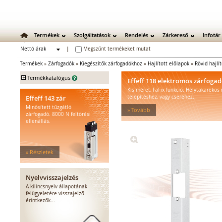
Termékek
Szolgáltatások
Rendelés
Zárkereső
Infotár
Nettó árak
|
Megszűnt termékeket mutat
Bruttó árak
Termékek
»
Zárfogadók
»
Kiegészítők zárfogadókhoz
»
Hajlított előlapok
»
Rövid hajlí
+
Termékkatalógus
Effeff 118 elektromos zárfoga
Kis méret, FaFix funkció. Helytakarékos
Mechanikus zárak
Effeff 143 zár
telepítéshez, vagy cseréhez.
Mechanikus bevéső zárak
Minősített tűzgátló
» Tovább
Zárbetétek
zárfogadó. 8000 N feltörési
ellenállás.
Lakatok
Kiegészítő zárak
Zárpajzsok
» Részletek
Mechanikus kiegészítők
Elektromos zárak
Elektromos bevéső zárak
Nyelvvisszajelzés
Zárfogadók
A kilincsnyelv állapotának
felügyeletére visszajelző
Standard zárfogadók
érintkezők...
Vízálló zárfogadók
Füstgátló zárfogadók