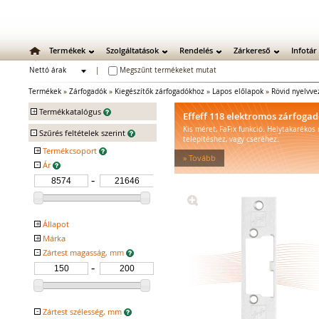
Termékek
Szolgáltatások
Rendelés
Zárkereső
Infotár
Nettó árak
|
Megszűnt termékeket mutat
Bruttó árak
Termékek
»
Zárfogadók
»
Kiegészítők zárfogadókhoz
»
Lapos előlapok
»
Rövid nyelvve
+
Termékkatalógus
Effeff 118 elektromos zárfoga
Kis méret, FaFix funkció. Helytakarékos
-
Mechanikus zárak
Szűrés feltételek szerint
telepítéshez, vagy cseréhez.
Mechanikus bevéső zárak
+
Termékcsoport
» Tovább
Zárbetétek
-
Ár
eff-eff 030 kF
eff-eff 262 kF
Lakatok
Kiegészítő zárak
Zárpajzsok
Mechanikus kiegészítők
+
Állapot
Elektromos zárak
+
Márka
Kifutó
-
Elektromos bevéső zárak
Zártest magasság, mm
EFFEFF
Zárfogadók
Standard zárfogadók
Vízálló zárfogadók
Füstgátló zárfogadók
-
Zártest szélesség, mm