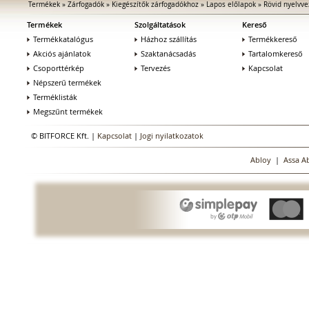
Termékek
»
Zárfogadók
»
Kiegészítők zárfogadókhoz
»
Lapos előlapok
»
Rövid nyelvve
Termékek
Szolgáltatások
Kereső
Termékkatalógus
Házhoz szállítás
Termékkereső
Akciós ajánlatok
Szaktanácsadás
Tartalomkereső
Csoporttérkép
Tervezés
Kapcsolat
Népszerű termékek
Terméklisták
Megszűnt termékek
© BITFORCE Kft. |
Kapcsolat
|
Jogi nyilatkozatok
Abloy
|
Assa A