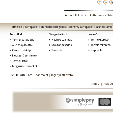
A modellek képére kattintva továbblé
Termékek
»
Zárfogadók
»
Standard zárfogadók
»
Economy zárfogadók
»
Szünetáramú 
Termékek
Szolgáltatások
Kereső
Termékkatalógus
Házhoz szállítás
Termékkereső
Akciós ajánlatok
Szaktanácsadás
Tartalomkereső
Csoporttérkép
Tervezés
Kapcsolat
Népszerű termékek
Terméklisták
Megszűnt termékek
© BITFORCE Kft. |
Kapcsolat
|
Jogi nyilatkozatok
Abloy
|
Assa A