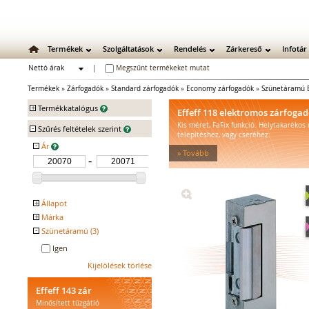
Termékek
Szolgáltatások
Rendelés
Zárkereső
Infotár
Nettó árak
|
Megszűnt termékeket mutat
Bruttó árak
Termékek
»
Zárfogadók
»
Standard zárfogadók
»
Economy zárfogadók
»
Szünetáramú 
+
Termékkatalógus
Effeff 118 elektromos zárfoga
Kis méret, FaFix funkció. Helytakarékos
-
Mechanikus zárak
Szűrés feltételek szerint
telepítéshez, vagy cseréhez.
Mechanikus bevéső zárak
-
Ár
» Tovább
Zárbetétek
Lakatok
Kiegészítő zárak
Zárpajzsok
+
Állapot
Mechanikus kiegészítők
+
Márka
Kifutó
Elektromos zárak
-
Szünetáramú (3)
EFFEFF
Elektromos bevéső zárak
Igen
Zárfogadók
Kijelölések törlése
Standard zárfogadók
Vízálló zárfogadók
Effeff 143 zár
Füstgátló zárfogadók
Minősített tűzgátló