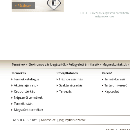
Ajtóbehuzók
» Részletek
Felügyeleti érintkezők
Csatlakozástechnika
EFFEFF 030270.16 süllyesztve szerelhető
mágneskontakt
Áramellátás
Működtető és jelző elemek
Vezérlés
Mechanika
Termékek
»
Elektromos zár kiegészítők
»
Felügyeleti érintkezők
»
Mágneskontaktok
»
Termékek
Szolgáltatások
Kereső
Termékkatalógus
Házhoz szállítás
Termékkereső
Akciós ajánlatok
Szaktanácsadás
Tartalomkereső
Csoporttérkép
Tervezés
Kapcsolat
Népszerű termékek
Terméklisták
Megszűnt termékek
© BITFORCE Kft. |
Kapcsolat
|
Jogi nyilatkozatok
Abloy
|
Assa A