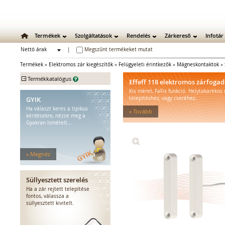
Termékek
Szolgáltatások
Rendelés
Zárkereső
Infotár
Nettó árak
|
Megszűnt termékeket mutat
Bruttó árak
Termékek
»
Elektromos zár kiegészítők
»
Felügyeleti érintkezők
»
Mágneskontaktok
»
+
Termékkatalógus
Effeff 118 elektromos zárfoga
Kis méret, FaFix funkció. Helytakarékos
Mechanikus zárak
GYIK
telepítéshez, vagy cseréhez.
Mechanikus bevéső zárak
Ha választ keres a tipikus
» Tovább
Zárbetétek
kérdésekre, nézze meg a
Gyakran Ismételt...
Lakatok
Kiegészítő zárak
Zárpajzsok
» Megnéz
Mechanikus kiegészítők
Elektromos zárak
Elektromos bevéső zárak
Süllyesztett szerelés
Zárfogadók
Ha a zár rejtett telepítése
fontos, válassza a
MEDIATOR biztonsági zárak
süllyesztett kivitelt.
Elektromágnesek
Elektromos zár kiegészítők