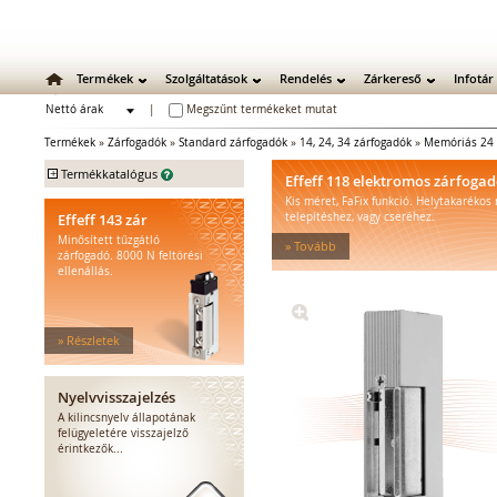
Termékek
Szolgáltatások
Rendelés
Zárkereső
Infotár
Nettó árak
|
Megszűnt termékeket mutat
Bruttó árak
Termékek
»
Zárfogadók
»
Standard zárfogadók
»
14, 24, 34 zárfogadók
»
Memóriás 24 
+
Termékkatalógus
Effeff 118 elektromos zárfoga
Kis méret, FaFix funkció. Helytakarékos
Mechanikus zárak
Effeff 143 zár
telepítéshez, vagy cseréhez.
Mechanikus bevéső zárak
Minősített tűzgátló
» Tovább
Zárbetétek
zárfogadó. 8000 N feltörési
ellenállás.
Lakatok
Kiegészítő zárak
Zárpajzsok
» Részletek
Mechanikus kiegészítők
Elektromos zárak
Elektromos bevéső zárak
Nyelvvisszajelzés
Zárfogadók
A kilincsnyelv állapotának
felügyeletére visszajelző
Standard zárfogadók
érintkezők...
Vízálló zárfogadók
Füstgátló zárfogadók