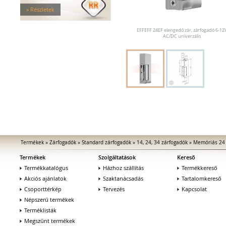
Tűzgátló zárfogadók
» Részletek
Nagy biztonságú zárfogadók
Zárfogadók üvegajtókhoz
EFFEFF 24EF elengedő zár, zárfogadó 6-12
Zárfogadók hevederzárakhoz
AC/DC univerzális
Zárfogadók tolóajtókhoz
Speciális zárfogadók
Vak zárfogadók
Kiegészítők zárfogadókhoz
MEDIATOR biztonsági zárak
Elektromágnesek
Elektromos zár kiegészítők
Termékek
»
Zárfogadók
»
Standard zárfogadók
»
14, 24, 34 zárfogadók
»
Memóriás 24 
Termékek
Szolgáltatások
Kereső
Termékkatalógus
Házhoz szállítás
Termékkereső
Akciós ajánlatok
Szaktanácsadás
Tartalomkereső
Csoporttérkép
Tervezés
Kapcsolat
Népszerű termékek
Terméklisták
Megszűnt termékek