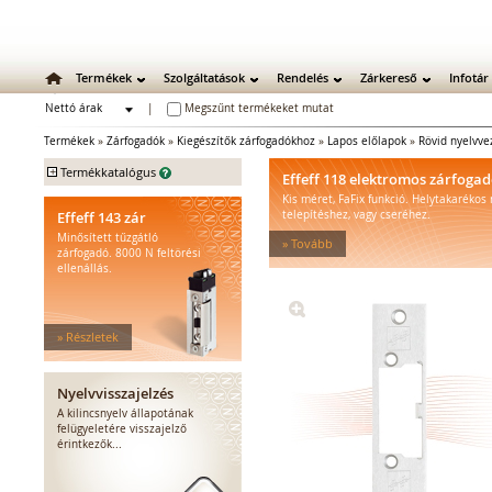
Termékek
Szolgáltatások
Rendelés
Zárkereső
Infotár
Nettó árak
|
Megszűnt termékeket mutat
Bruttó árak
Termékek
»
Zárfogadók
»
Kiegészítők zárfogadókhoz
»
Lapos előlapok
»
Rövid nyelvve
+
Termékkatalógus
Effeff 118 elektromos zárfoga
Kis méret, FaFix funkció. Helytakarékos
Mechanikus zárak
Effeff 143 zár
telepítéshez, vagy cseréhez.
Mechanikus bevéső zárak
Minősített tűzgátló
» Tovább
Zárbetétek
zárfogadó. 8000 N feltörési
ellenállás.
Lakatok
Kiegészítő zárak
Zárpajzsok
» Részletek
Mechanikus kiegészítők
Elektromos zárak
Elektromos bevéső zárak
Nyelvvisszajelzés
Zárfogadók
A kilincsnyelv állapotának
felügyeletére visszajelző
Standard zárfogadók
érintkezők...
Vízálló zárfogadók
Füstgátló zárfogadók