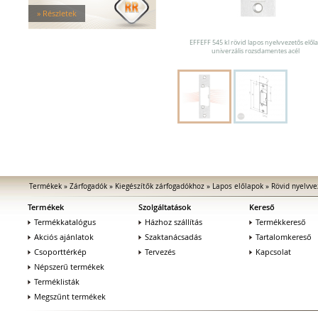
Tűzgátló zárfogadók
» Részletek
Nagy biztonságú zárfogadók
Zárfogadók üvegajtókhoz
EFFEFF 545 kl rövid lapos nyelvvezetős elől
Zárfogadók hevederzárakhoz
univerzális rozsdamentes acél
Zárfogadók tolóajtókhoz
Speciális zárfogadók
Vak zárfogadók
Kiegészítők zárfogadókhoz
MEDIATOR biztonsági zárak
Elektromágnesek
Elektromos zár kiegészítők
Termékek
»
Zárfogadók
»
Kiegészítők zárfogadókhoz
»
Lapos előlapok
»
Rövid nyelvve
Termékek
Szolgáltatások
Kereső
Termékkatalógus
Házhoz szállítás
Termékkereső
Akciós ajánlatok
Szaktanácsadás
Tartalomkereső
Csoporttérkép
Tervezés
Kapcsolat
Népszerű termékek
Terméklisták
Megszűnt termékek