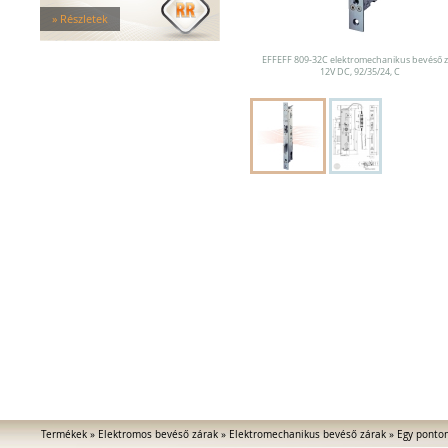
MEDIATOR biztonsági zárak
» Részletek
Elektromágnesek
Elektromos zár kiegészítők
EFFEFF 809-32C elektromechanikus bevéső z
12V DC, 92/35/24, C
Termékek
»
Elektromos bevéső zárak
»
Elektromechanikus bevéső zárak
»
Egy ponto