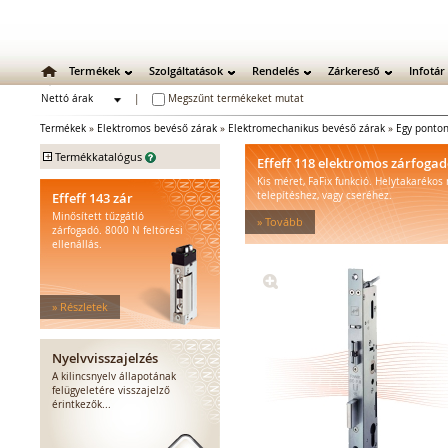
Termékek
Szolgáltatások
Rendelés
Zárkereső
Infotár
Nettó árak
|
Megszűnt termékeket mutat
Bruttó árak
Termékek
»
Elektromos bevéső zárak
»
Elektromechanikus bevéső zárak
»
Egy ponto
+
Termékkatalógus
Effeff 118 elektromos zárfoga
Kis méret, FaFix funkció. Helytakarékos
Mechanikus zárak
Effeff 143 zár
telepítéshez, vagy cseréhez.
Mechanikus bevéső zárak
Minősített tűzgátló
» Tovább
Zárbetétek
zárfogadó. 8000 N feltörési
ellenállás.
Lakatok
Kiegészítő zárak
Zárpajzsok
» Részletek
Mechanikus kiegészítők
Elektromos zárak
Elektromos bevéső zárak
Nyelvvisszajelzés
Elektromechanikus bevéső
A kilincsnyelv állapotának
felügyeletére visszajelző
zárak
érintkezők...
Elektromotoros bevéső zárak
Zárfogadók