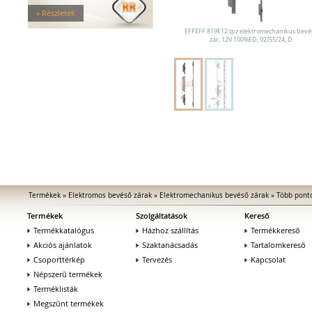
MEDIATOR biztonsági zárak
» Részletek
Elektromágnesek
Elektromos zár kiegészítők
EFFEFF 819E12 tpz elektromechanikus bevé
zár, 12V 100%ED, 92/55/24, D
Termékek
»
Elektromos bevéső zárak
»
Elektromechanikus bevéső zárak
»
Több pont
Termékek
Szolgáltatások
Kereső
Termékkatalógus
Házhoz szállítás
Termékkereső
Akciós ajánlatok
Szaktanácsadás
Tartalomkereső
Csoporttérkép
Tervezés
Kapcsolat
Népszerű termékek
Terméklisták
Megszűnt termékek