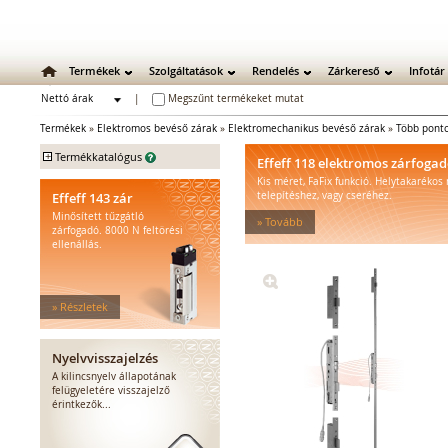
Termékek
Szolgáltatások
Rendelés
Zárkereső
Infotár
Nettó árak
|
Megszűnt termékeket mutat
Bruttó árak
Termékek
»
Elektromos bevéső zárak
»
Elektromechanikus bevéső zárak
»
Több pont
+
Termékkatalógus
Effeff 118 elektromos zárfoga
Kis méret, FaFix funkció. Helytakarékos
Mechanikus zárak
Effeff 143 zár
telepítéshez, vagy cseréhez.
Mechanikus bevéső zárak
Minősített tűzgátló
» Tovább
Zárbetétek
zárfogadó. 8000 N feltörési
ellenállás.
Lakatok
Kiegészítő zárak
Zárpajzsok
» Részletek
Mechanikus kiegészítők
Elektromos zárak
Elektromos bevéső zárak
Nyelvvisszajelzés
Elektromechanikus bevéső
A kilincsnyelv állapotának
felügyeletére visszajelző
zárak
érintkezők...
Elektromotoros bevéső zárak
Zárfogadók